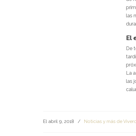
prim
las 
dura
El 
De t
tard
próx
La a
las 
calu
El abril 9, 2018
/
Noticias y más de Viver