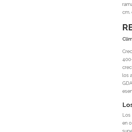
rama
cm. 
R
Cli
Crec
400-
crec
los 
GDA 
esen
Lo
Los 
en o
supe