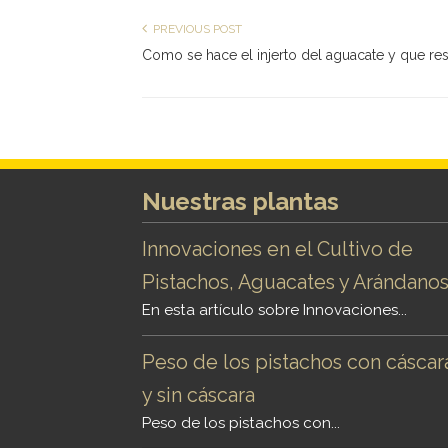
PREVIOUS POST
Como se hace el injerto del aguacate y que re
Nuestras plantas
Innovaciones en el Cultivo de
Pistachos, Aguacates y Arándano
En esta artículo sobre Innovaciones...
Peso de los pistachos con cáscar
y sin cáscara
Peso de los pistachos con...