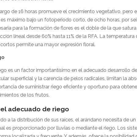
largo de 16 horas promueve el crecimiento vegetativo, pero ev
 es máximo bajo un fotoperiodo corto, de ocho horas, por sei
saria para la formación de flores es el doble de la que satur
cción lineal desde 60% hasta 11% de la RFA. La temperatura d
 cortos permite una mayor expresión floral.
go
iego es un factor importantísimo en el adecuado desarrollo d
cular superficial y la carencia de pelos radicales, limitan la a
rtancia de suministrar riego eficiente y oportuno para obtene
imientos de los frutos.
vel adecuado de riego
do a la distribución de sus raíces, el arándano necesita de 
ual es proporcionado por lluvias o mediante el riego. Los sis
orma localizada y frecuente. Y además, ofrece la posibilidad de 