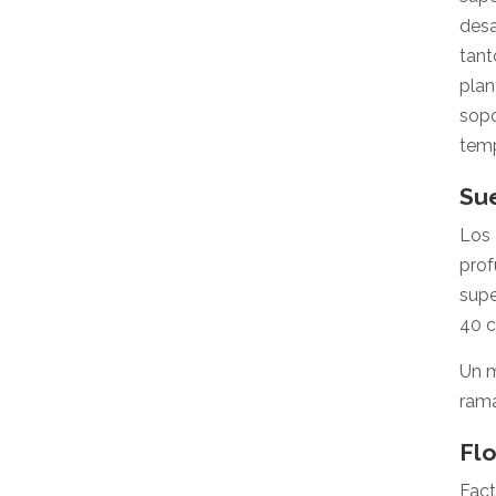
desa
tant
plan
sopo
temp
Su
Los 
prof
supe
40 
Un m
rama
Flo
Fact