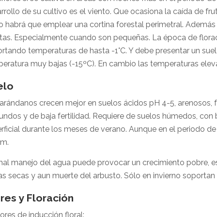
rrollo de su cultivo es el viento. Que ocasiona la caída de fr
o habrá que emplear una cortina forestal perimetral. Además e
tas. Especialmente cuando son pequeñas. La época de floraci
rtando temperaturas de hasta -1°C. Y debe presentar un sue
eratura muy bajas (-15ºC). En cambio las temperaturas eleva
elo
arándanos crecen mejor en suelos ácidos pH 4-5, arenosos, f
undos y de baja fertilidad. Requiere de suelos húmedos, co
rficial durante los meses de verano. Aunque en el periodo de
cm.
al manejo del agua puede provocar un crecimiento pobre, e
s secas y aun muerte del arbusto. Sólo en invierno soporta
res y Floración
ores de inducción floral: