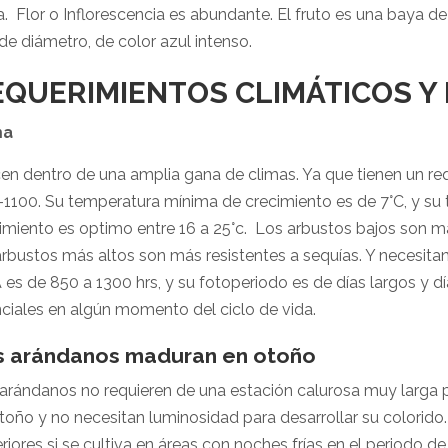
. Flor o Inflorescencia es abundante. El fruto es una baya de
de diámetro, de color azul intenso.
EQUERIMIENTOS CLIMÁTICOS Y
ma
en dentro de una amplia gana de climas. Ya que tienen un re
1100. Su temperatura mínima de crecimiento es de 7°C, y su
imiento es optimo entre 16 a 25°c. Los arbustos bajos son má
arbustos más altos son más resistentes a sequías. Y necesita
es de 850 a 1300 hrs, y su fotoperiodo es de días largos y dí
ciales en algún momento del ciclo de vida.
s arándanos maduran en otoño
arándanos no requieren de una estación calurosa muy larga 
toño y no necesitan luminosidad para desarrollar su colorido.
riores si se cultiva en áreas con noches frías en el periodo de