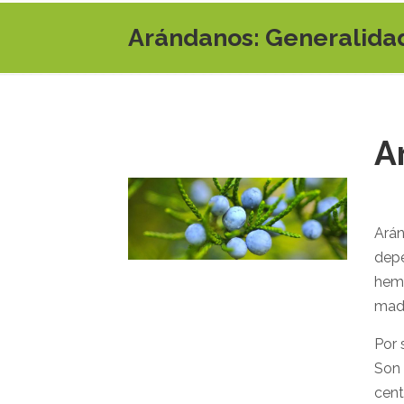
Arándanos: Generalidad
A
Arán
depe
hemi
madu
Por 
Son 
cent