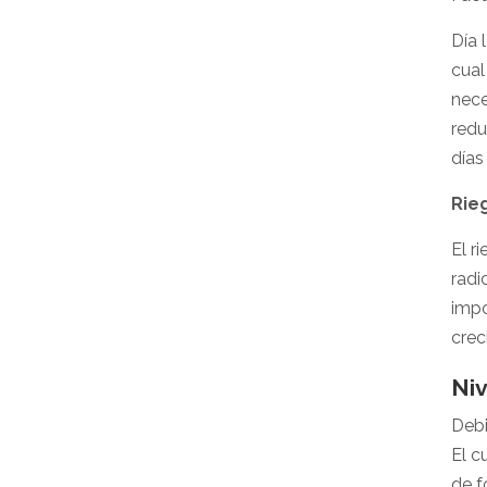
Día 
cual
nece
redu
días
Rie
El r
radi
impo
crec
Ni
Debi
El c
de f