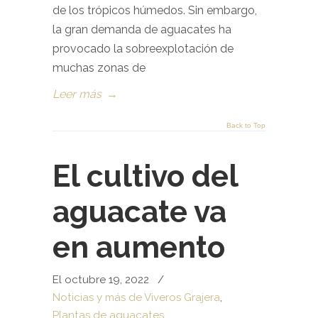
de los trópicos húmedos. Sin embargo,
la gran demanda de aguacates ha
provocado la sobreexplotación de
muchas zonas de
Leer más
→
Back to Top
El cultivo del
aguacate va
en aumento
El octubre 19, 2022
/
Noticias y más de Viveros Grajera
,
Plantas de aguacates