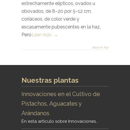
estrechamente elípticos, ovados u
obovados, de 8–20 por 5–12 cm,
coriáceos, de color verde y
escasamente pubescentes en la haz.
Pero
Leer más
→
Back to Top
Nuestras plantas
Innovaciones en el Cultivo de
Pistachos, Aguacates y
Arándanos
En esta artículo sobre Innovaciones...