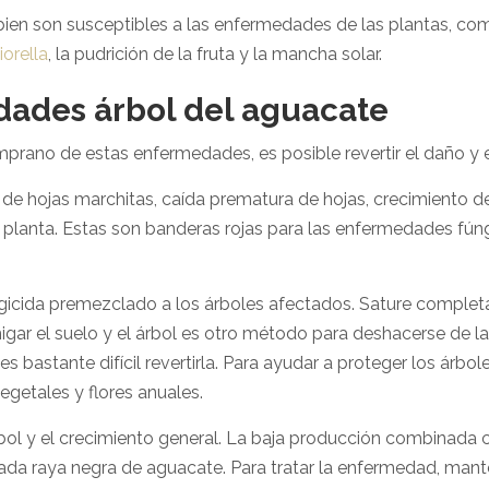
 bien son susceptibles a las enfermedades de las plantas, 
orella
, la pudrición de la fruta y la mancha solar.
dades árbol del aguacate
rano de estas enfermedades, es posible revertir el daño y e
de hojas marchitas, caída prematura de hojas, crecimiento de
a planta. Estas son banderas rojas para las enfermedades fúngic
gicida premezclado a los árboles afectados. Sature completa
migar el suelo y el árbol es otro método para deshacerse de
 bastante difícil revertirla. Para ayudar a proteger los árbo
vegetales y flores anuales.
rbol y el crecimiento general. La baja producción combinada 
ada raya negra de aguacate. Para tratar la enfermedad, mant