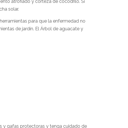
iento atrofiado y corteza de cocodrilo. Si
ha solar.
as herramientas para que la enfermedad no
entas de jardín. El Árbol de aguacate y
es y gafas protectoras y tenga cuidado de