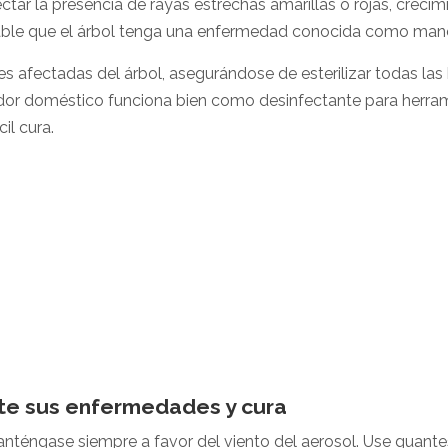
ctar la presencia de rayas estrechas amarillas o rojas, crecim
able que el árbol tenga una enfermedad conocida como manc
rtes afectadas del árbol, asegurándose de esterilizar todas l
dor doméstico funciona bien como desinfectante para herrami
il cura.
te sus enfermedades y cura
manténgase siempre a favor del viento del aerosol. Use guant