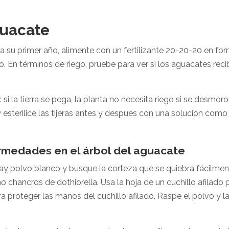
guacate
su primer año, alimente con un fertilizante 20-20-20 en form
año. En términos de riego, pruebe para ver si los aguacates 
si la tierra se pega, la planta no necesita riego si se desmoro
y esterilice las tijeras antes y después con una solución com
rmedades en el árbol del aguacate
i hay polvo blanco y busque la corteza que se quiebra fácilm
ancros de dothiorella. Usa la hoja de un cuchillo afilado pa
 proteger las manos del cuchillo afilado. Raspe el polvo y l