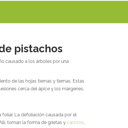
 de pistachos
año causado a los árboles por una
nto de las hojas tiernas y tiernas. Estas
lesiones cerca del ápice y los márgenes.
foliar. La defoliación causada por el
llí, toman la forma de grietas y
cancros
,