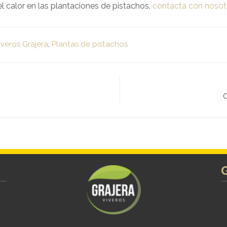
l calor en las plantaciones de pistachos,
contacta con nosot
iveros Grajera
,
Plantas de pistachos
C
s