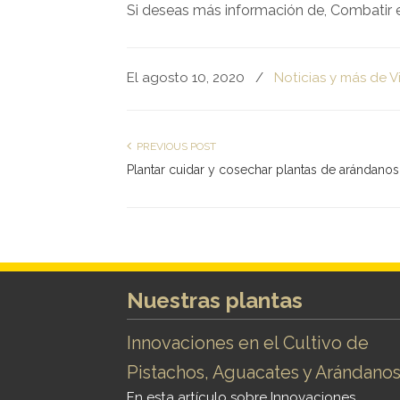
Si deseas más información de, Combatir e
El agosto 10, 2020
/
Noticias y más de V
PREVIOUS POST
Plantar cuidar y cosechar plantas de arándanos
Nuestras plantas
Innovaciones en el Cultivo de
Pistachos, Aguacates y Arándano
En esta artículo sobre Innovaciones...