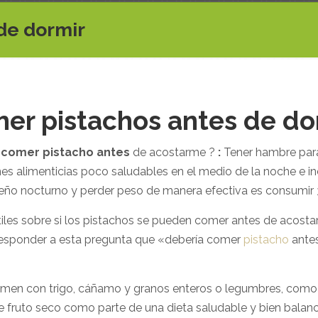
de dormir
er pistachos antes de do
comer pistacho antes
de acostarme ?
:
Tener hambre par
nes alimenticias poco saludables en el medio de la noche e i
ueño nocturno y perder peso de manera efectiva es consumir 
útiles sobre si los pistachos se pueden comer antes de acost
responder a esta pregunta que «debería comer
pistacho
antes
omen con trigo, cáñamo y granos enteros o legumbres, como 
te fruto seco como parte de una dieta saludable y bien bal