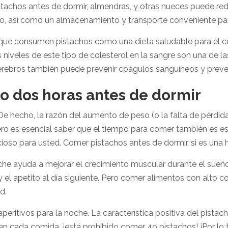
tachos antes de dormir, almendras, y otras nueces puede reduc
vo, así como un almacenamiento y transporte conveniente para
que consumen pistachos como una dieta saludable para el co
s niveles de este tipo de colesterol en la sangre son una de 
erebros también puede prevenir coágulos sanguíneos y preven
o dos horas antes de dormir
e hecho, la razón del aumento de peso (o la falta de pérdida 
ro es esencial saber que el tiempo para comer también es es
ioso para usted. Comer pistachos antes de dormir, si es una 
he ayuda a mejorar el crecimiento muscular durante el sueñ
y el apetito al día siguiente. Pero comer alimentos con alto 
d.
aperitivos para la noche. La característica positiva del pis
e en cada comida, ¡está prohibido comer 49 pistachos! ¡Por lo