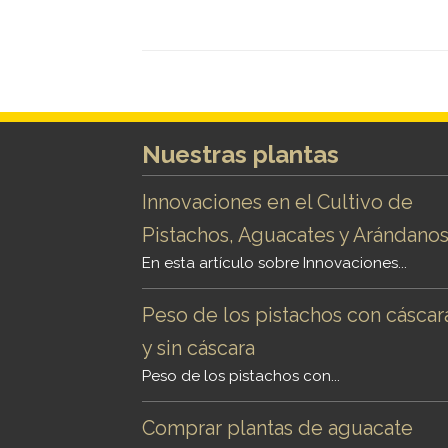
Nuestras plantas
Innovaciones en el Cultivo de
Pistachos, Aguacates y Arándano
En esta artículo sobre Innovaciones...
Peso de los pistachos con cáscar
y sin cáscara
Peso de los pistachos con...
Comprar plantas de aguacate