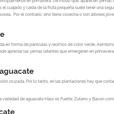
principalmente en primavera. De modo que, aparecen yemas ve
 tras el cuajado y caída de la fruta pequeña suele tener una se
ea. Por el contrario, sino tiene cosecha o son árboles jóven
te
ada en forma de panículas y racimos de color verde. Asimism
 puede apreciar las yemas latentes que emergerán en primavera
 aguacate
ación cruzada. Por lo tanto, en las plantaciones hay que con
 variedad de aguacate Hass es Fuerte, Zutano y Bacon como
cate