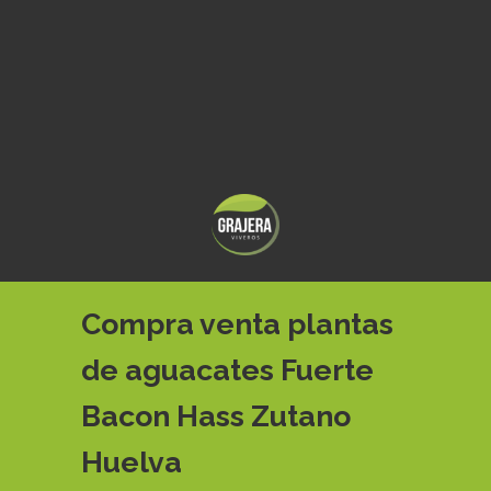
Compra venta plantas
de aguacates Fuerte
Bacon Hass Zutano
Huelva