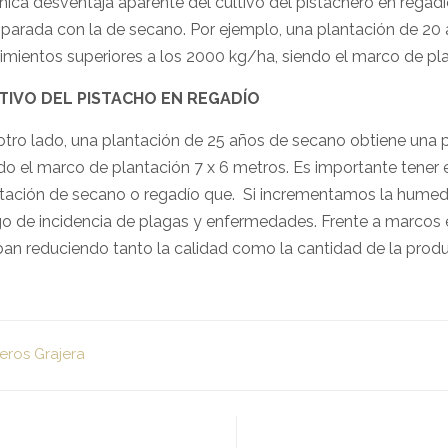
nica desventaja aparente del cultivo del pistachero en regadí
arada con la de secano. Por ejemplo, una plantación de 20 a
imientos superiores a los 2000 kg/ha, siendo el marco de pla
TIVO DEL PISTACHO EN REGADÍO
otro lado, una plantación de 25 años de secano obtiene un
do el marco de plantación 7 x 6 metros. Es importante tener 
tación de secano o regadío que. Si incrementamos la humeda
go de incidencia de plagas y enfermedades. Frente a marcos
an reduciendo tanto la calidad como la cantidad de la produ
eros Grajera