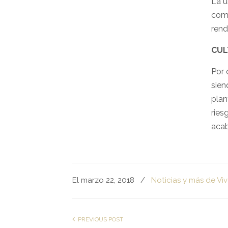
La ú
comp
rend
CUL
Por 
sien
plan
ries
acab
El marzo 22, 2018
/
Noticias y más de Viv
PREVIOUS POST