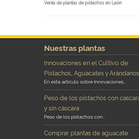
Venta de plantas de pistachos en León
Nuestras plantas
Innovaciones en el Cultivo de
Pistachos, Aguacates y Arándano
En esta artículo sobre Innovaciones...
Peso de los pistachos con cáscar
y sin cáscara
Peso de los pistachos con...
Comprar plantas de aguacate