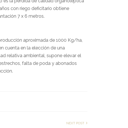
o es la pérdida de calidad organoléptica
ños con riego deficitario obtiene
ntación 7 x 6 metros.
a producción aproximada de 1000 Kg/ha,
en cuenta en la elección de una
d relativa ambiental, supone elevar el
 estrechos, falta de poda y abonados
cción.
NEXT POST