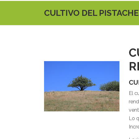
CULTIVO DEL PISTACH
C
R
CU
El c
rend
vent
Lo q
Incr