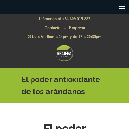
Llámanos al +34 609 015 223
Contacto
–
Empresa
Lu a Vi: 9am a 14pm y de 17 a 20:30pm
El poder antioxidante
de los arándanos
El poder