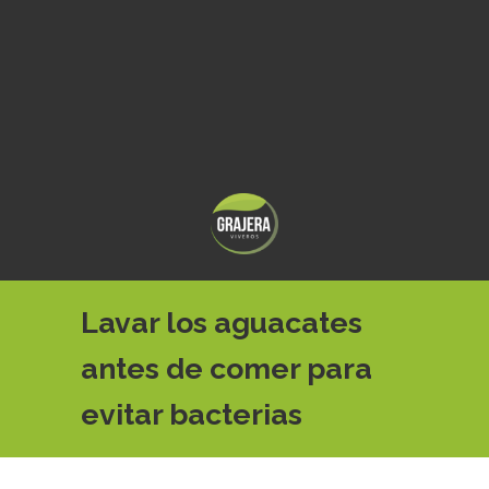
Lavar los aguacates
antes de comer para
evitar bacterias