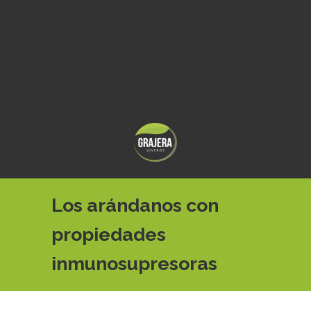
Los arándanos con
propiedades
inmunosupresoras