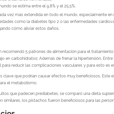
undo se estima entre el 9,8% y el 25,5%.
cada vez más extendida en todo el mundo, especialmente en nu
dades como la diabetes tipo 2 o las enfermedades cardiovas
gando cómo aliviar estos daños.
n recomendó 5 patrones de alimentación para el tratamiento d
jo en carbohidratos; Además de frenar la hipertensión. Entre l
al para reducir las complicaciones vasculares y para esto es e
 clave que podrían causar efectos muy beneficiosos. Este e
 para el metabolismo.
dultos que padecen prediabetes, se comparó una dieta suplem
n similares, los pistachos fueron beneficiosos para las perso
icios