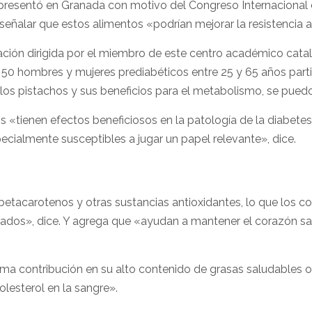
presentó en Granada con motivo del Congreso Internacional de
 señalar que estos alimentos «podrían mejorar la resistencia a 
ación dirigida por el miembro de este centro académico catal
n, 50 hombres y mujeres prediabéticos entre 25 y 65 años part
los pistachos y sus beneficios para el metabolismo, se puedo
os «tienen efectos beneficiosos en la patología de la diabet
pecialmente susceptibles a jugar un papel relevante», dice.
betacarotenos y otras sustancias antioxidantes, lo que los conv
ibrados», dice. Y agrega que «ayudan a mantener el corazón s
ltima contribución en su alto contenido de grasas saludables
lesterol en la sangre».