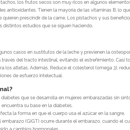
istachos, los frutos secos son muy ricos en algunos elementos
es antioxidantes. Tienen la mayoría de las vitaminas B, lo q
quieren prescindir de la carne. Los pistachos y sus benefici
s distintos estudios que se siguen haciendo.
gunos casos en sustitutos de la leche y previenen la osteoporo
través del tracto intestinal, evitando el estreñimiento. Casi
ra los atletas. Además, Reduce el colesterol (omega 3), reduc
iones de esfuerzo intelectual.
nal?
e diabetes que se desarrolla en mujeres embarazadas sin sín
 encuentra su base en la diabetes.
afecta la forma en que el cuerpo usa el azúcar en la sangre.
 el embarazo (GIGT) ocurre durante el embarazo, cuando el cu
bido a cambios hormonales.