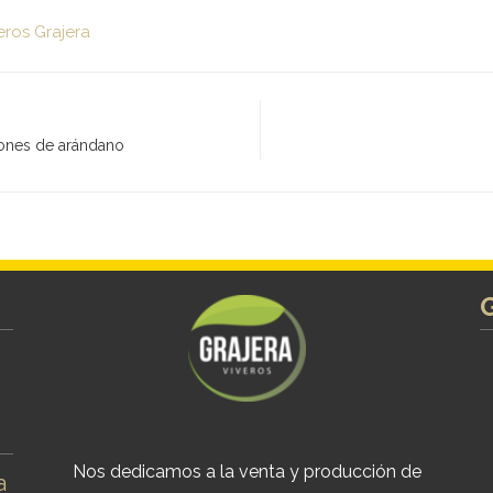
eros Grajera
iones de arándano
s
Nos dedicamos a la venta y producción de
a