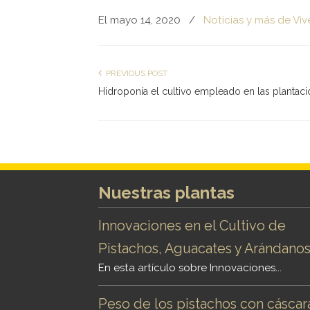
El mayo 14, 2020
/
Noticias y más de Viv
PREVIOUS POST
Hidroponía el cultivo empleado en las plantac
Nuestras plantas
Innovaciones en el Cultivo de
Pistachos, Aguacates y Arándano
En esta artículo sobre Innovaciones...
Peso de los pistachos con cáscar