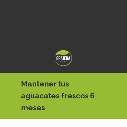
Mantener tus
aguacates frescos 6
meses