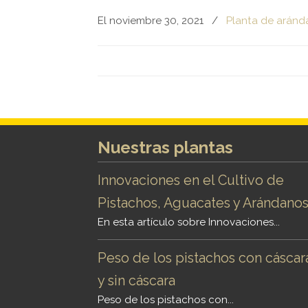
El noviembre 30, 2021
/
Planta de aránd
Nuestras plantas
Innovaciones en el Cultivo de
Pistachos, Aguacates y Arándano
En esta artículo sobre Innovaciones...
Peso de los pistachos con cáscar
y sin cáscara
Peso de los pistachos con...