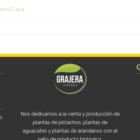
anos Cupla
s
Nos dedicamos a la venta y producción de
a
plantas de pistachos, plantas de
aguacates y plantas de arándanos con el
sello de producto biológico.