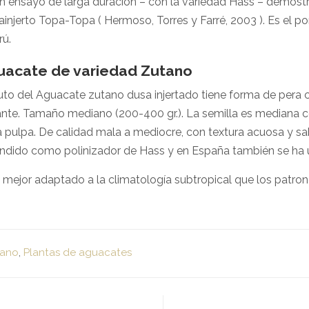
n ensayo de larga duración – con la variedad Hass – demost
ainjerto Topa-Topa ( Hermoso, Torres y Farré, 2003 ). Es el p
rú.
uacate de variedad Zutano
ruto del Aguacate zutano dusa injertado tiene forma de pera co
lante. Tamaño mediano (200-400 gr.). La semilla es mediana
a pulpa. De calidad mala a mediocre, con textura acuosa y sa
ndido como polinizador de Hass y en España también se ha u
 mejor adaptado a la climatología subtropical que los patrones
tano
,
Plantas de aguacates