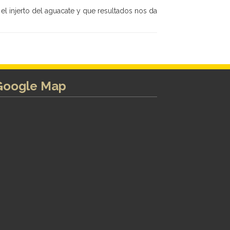
l injerto del aguacate y que resultados nos da
Google Map