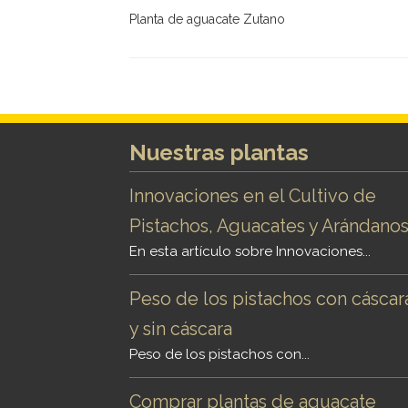
Planta de aguacate Zutano
Nuestras plantas
Innovaciones en el Cultivo de
Pistachos, Aguacates y Arándano
En esta artículo sobre Innovaciones...
Peso de los pistachos con cáscar
y sin cáscara
Peso de los pistachos con...
Comprar plantas de aguacate