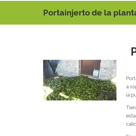
Portainjerto de la plan
P
Port
a so
la p
Tien
esta
cali