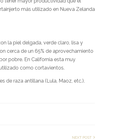
ró tener mayor productividad que el
ortainjerto más utilizado en Nueva Zelanda
n la piel delgada, verde claro, lisa y
 con cerca de un 65% de aprovechamiento
bor pobre. En California esta muy
tilizado como cortavientos.
 de raza antillana (Lula, Maoz, etc.).
NEXT POST