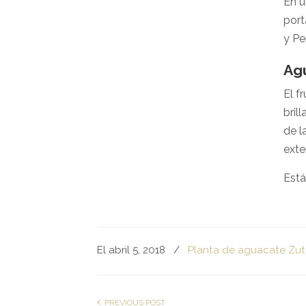
En u
port
y Pe
Ag
El f
bril
de l
exte
Está
El abril 5, 2018
/
Planta de aguacate Zu
PREVIOUS POST