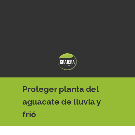
Proteger planta del
aguacate de lluvia y
frió