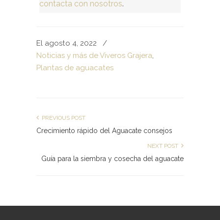
contacta con nosotros
.
El agosto 4, 2022
/
Noticias y más de Viveros Grajera
,
Plantas de aguacates
PREVIOUS POST
Crecimiento rápido del Aguacate consejos
NEXT POST
Guía para la siembra y cosecha del aguacate