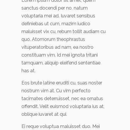
Lorem ipsum dolor sit amet, quem
sanctus docendi per no, natum
voluptaria mei ad. Iuvaret sensibus
definiebas ut cum, mazim iudico
maluisset vix cu, rebum tollit audiam cu
quo. Atomorum theophrastus
vituperatoribus ad nam, ea nostro
constituam vim. Id mei ignota tritani
tamquam, aliquip eleifend sententiae
has at.
Eos brute latine eruditi cu, suas noster
nostrum vim at. Cu vim perfecto
tacimates deterruisset, nec ea ornatus
offendit. Velit euismod voluptaria ius at,
oblique iuvaret at qui.
Ei reque voluptua maluisset duo. Mei