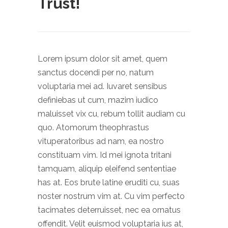
Trust!
Lorem ipsum dolor sit amet, quem
sanctus docendi per no, natum
voluptaria mei ad. Iuvaret sensibus
definiebas ut cum, mazim iudico
maluisset vix cu, rebum tollit audiam cu
quo. Atomorum theophrastus
vituperatoribus ad nam, ea nostro
constituam vim. Id mei ignota tritani
tamquam, aliquip eleifend sententiae
has at. Eos brute latine eruditi cu, suas
noster nostrum vim at. Cu vim perfecto
tacimates deterruisset, nec ea ornatus
offendit. Velit euismod voluptaria ius at,