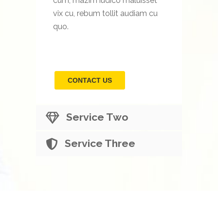
cum, mazim iudico maluisset
vix cu, rebum tollit audiam cu
quo.
CONTACT US
Service Two
Service Three