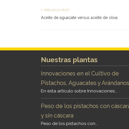
PREVIOUS POST
Aceite de aguacate versus aceite de oliva
Nuestras plantas
Innovaciones en el Cultivo de
Pistachos, Aguacates y Arándano
En esta artículo sobre Innovaciones...
Peso de los pistachos con cáscar
y sin cáscara
Peso de los pistachos con...