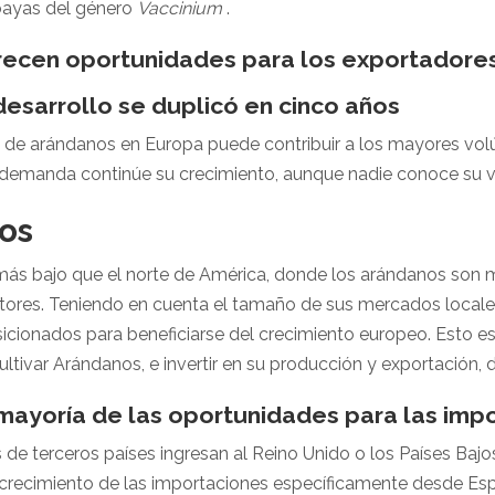
 bayas del género
Vaccinium
.
ecen oportunidades para los exportadore
desarrollo se duplicó en cinco años
s de arándanos en Europa puede contribuir a los mayores vo
a demanda continúe su crecimiento, aunque nadie conoce su v
os
ás bajo que el norte de América, donde los arándanos son
res. Teniendo en cuenta el tamaño de sus mercados locales
sicionados para beneficiarse del crecimiento europeo. Esto es 
a cultivar Arándanos, e invertir en su producción y exportación
 mayoría de las oportunidades para las im
de terceros países ingresan al Reino Unido o los Países Bajo
e crecimiento de las importaciones específicamente desde E