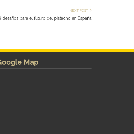
NEXT POST
8 desafíos para el futuro del pistacho en España
Google Map