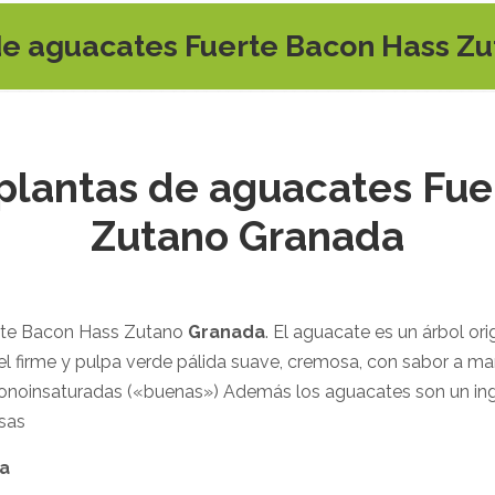
de aguacates Fuerte Bacon Hass Z
plantas de aguacates Fue
Zutano Granada
rte Bacon Hass Zutano
Granada
. El aguacate es un árbol or
l firme y pulpa verde pálida suave, cremosa, con sabor a mante
monoinsaturadas («buenas») Además los aguacates son un ingr
lsas
a