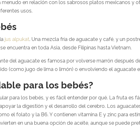
a menudo en relación con los sabrosos platos mexicanos y ot
ferentes usos.
ebés
da
jus alpukat
. Una mezcla fría de aguacate y café, y un post
se encuentra en toda Asia, desde Filipinas hasta Vietnam.
nte del aguacate es famosa por volverse marrón después de es
ido (como jugo de lima o limón) o envolviendo el aguacate en
dable para los bebés?
ar para los bebés, y es fácil entender por qué. La fruta es fác
poyar la digestión y el desarrollo del cerebro.
Los aguacates
mo el folato y la B6. Y contienen vitamina E y zinc para esti
vierten en una buena opción de aceite, aunque se puede prefe