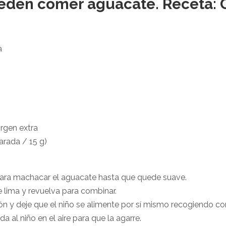
eden comer aguacate. Receta: 
a
irgen extra
arada / 15 g)
para machacar el aguacate hasta que quede suave.
e lima y revuelva para combinar.
ón y deje que el niño se alimente por sí mismo recogiendo co
a al niño en el aire para que la agarre.