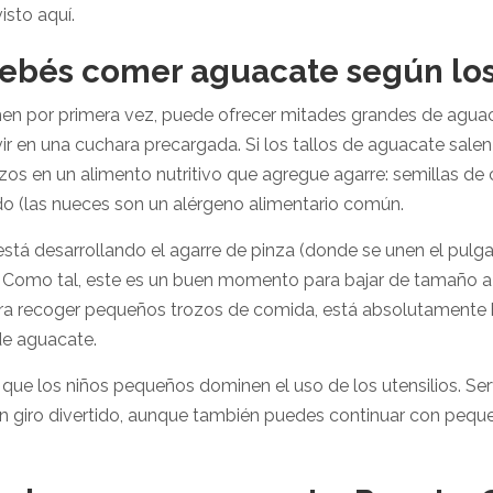
isto aquí.
ebés comer aguacate según lo
en por primera vez, puede ofrecer mitades grandes de aguaca
vir en una cuchara precargada. Si los tallos de aguacate sal
ozos en un alimento nutritivo que agregue agarre: semillas d
o (las nueces son un alérgeno alimentario común.
stá desarrollando el agarre de pinza (donde se unen el pulgar 
 Como tal, este es un buen momento para bajar de tamaño a
ra recoger pequeños trozos de comida, está absolutamente b
de aguacate.
que los niños pequeños dominen el uso de los utensilios. Serv
n giro divertido, aunque también puedes continuar con pequ