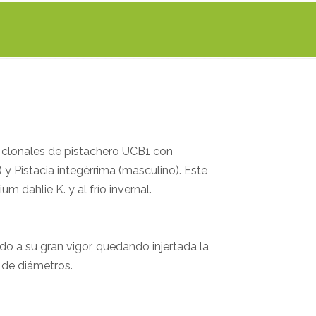
es clonales de pistachero UCB1 con
) y Pistacia integérrima (masculino). Este
um dahlie K. y al frío invernal.
ido a su gran vigor, quedando injertada la
s de diámetros.