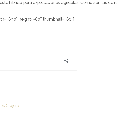
este híbrido para explotaciones agrícolas. Como son las de r
dth=»690″ height=»60″ thumbnail=»60″]
ros Grajera