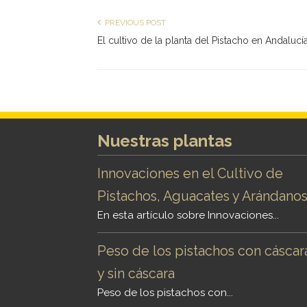
PREVIOUS POST
El cultivo de la planta del Pistacho en Andalucí
Nuestras plantas
Innovaciones en el Cultivo de
Pistachos, Aguacates y Arándano
En esta artículo sobre Innovaciones...
Peso de los pistachos con cáscar
y sin cáscara
Peso de los pistachos con...