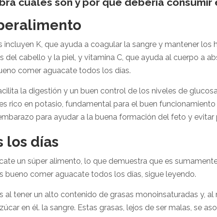
ra cuáles son y por qué debería consumir e
peralimento
s incluyen K, que ayuda a coagular la sangre y mantener los 
 del cabello y la piel, y vitamina C, que ayuda al cuerpo a a
 bueno comer aguacate todos los días.
acilita la digestión y un buen control de los niveles de glucos
 rico en potasio, fundamental para el buen funcionamiento d
barazo para ayudar a la buena formación del feto y evitar
los días
ate un súper alimento, lo que demuestra que es sumamente im
es bueno comer aguacate todos los días, sigue leyendo.
es al tener un alto contenido de grasas monoinsaturadas y, a
zúcar en él. la sangre. Estas grasas, lejos de ser malas, se as