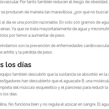
iovascular. Por tanto también reducen el riesgo de obesidad.
s se producen de manera tan maravillosa, ¿por qué no busca
 al día es una porción razonable. En solo 100 gramos de a
teínas. Ya que se trata mayoritariamente de agua y micronutri
icios por temor a aumentar de peso.
rindarnos son la prevención de enfermedades cardiovasculares
e artritis y la pérdida de peso.
 los días
quipo también descubrió que la sustancia se absorbió en la 
nvestigadores han descubierto que el aguacate B, una molécul
mpleta del músculo esquelético y el páncreas para reducir la 
 los días.
ulina. No funciona bien y no regula el azúcar en sangre. El a