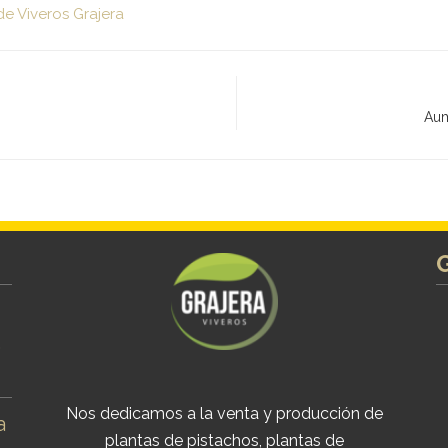
de Viveros Grajera
Aum
s
Nos dedicamos a la venta y producción de
a
plantas de pistachos, plantas de