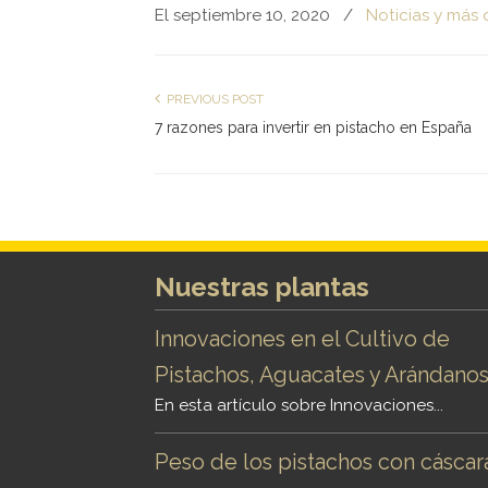
El septiembre 10, 2020
/
Noticias y más 
PREVIOUS POST
7 razones para invertir en pistacho en España
Nuestras plantas
Innovaciones en el Cultivo de
Pistachos, Aguacates y Arándano
En esta artículo sobre Innovaciones...
Peso de los pistachos con cáscar