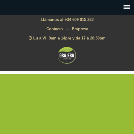
Llámanos al +34 609 015 223
Contacto
–
Empresa
Lu a Vi: 9am a 14pm y de 17 a 20:30pm