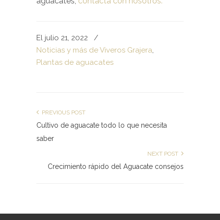
aguacates,
contacta con nosotros.
El julio 21, 2022
/
Noticias y más de Viveros Grajera
,
Plantas de aguacates
PREVIOUS POST
Cultivo de aguacate todo lo que necesita
saber
NEXT POST
Crecimiento rápido del Aguacate consejos