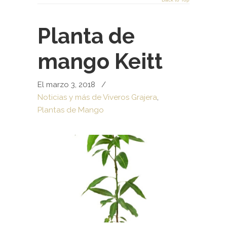
Planta de
mango Keitt
El marzo 3, 2018
/
Noticias y más de Viveros Grajera
,
Plantas de Mango